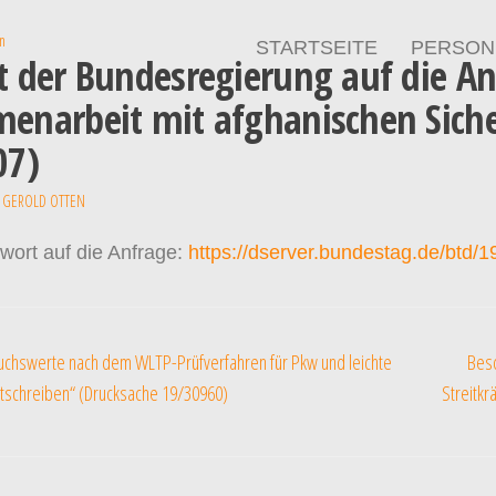
en
STARTSEITE
PERSON
 der Bundesregierung auf die Anf
narbeit mit afghanischen Siche
07)
GEROLD OTTEN
twort auf die Anfrage:
https://dserver.bundestag.de/btd/
uchswerte nach dem WLTP-Prüfverfahren für Pkw und leichte
Besc
stschreiben“ (Drucksache 19/30960)
Streitk