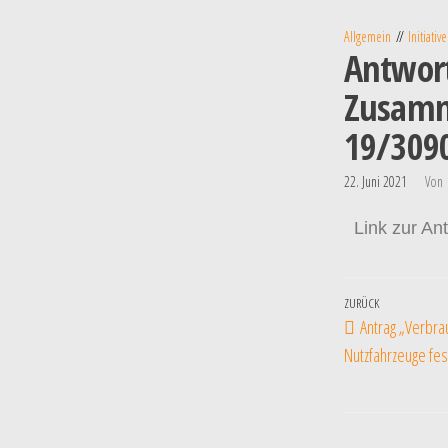
Allgemein
Initiativ
Antwort
Zusamme
19/309
22. Juni 2021
Von
Link zur An
ZURÜCK
Antrag „Verbra
Nutzfahrzeuge fe