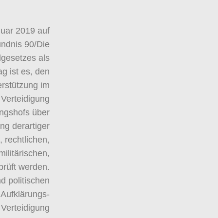
nuar 2019 auf
ündnis 90/Die
gesetzes als
g ist es, den
rstützung im
Verteidigung
ungshofs über
ng derartiger
 rechtlichen,
ilitärischen,
prüft werden.
d politischen
 Aufklärungs-
 Verteidigung