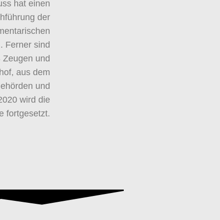
ss hat einen
hführung der
amentarischen
 Ferner sind
8 Zeugen und
hof, aus dem
Behörden und
2020 wird die
fortgesetzt.