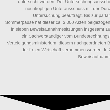
untersucht werden. Der Untersuchungsausschu
neunköpfigen Unterausschuss mit der Durc
Untersuchung beauftragt. Bis zur parl
Sommerpause hat dieser ca. 3 000 Akten beigezogen.
in sieben Beweisaufnahmesitzungen insgesamt 1
ein Sachverständiger vom Bundesrechnungs
Verteidigungsministerium, diesem nachgeordneten 
der freien Wirtschaft vernommen worden. In 
Beweisaufnahme 