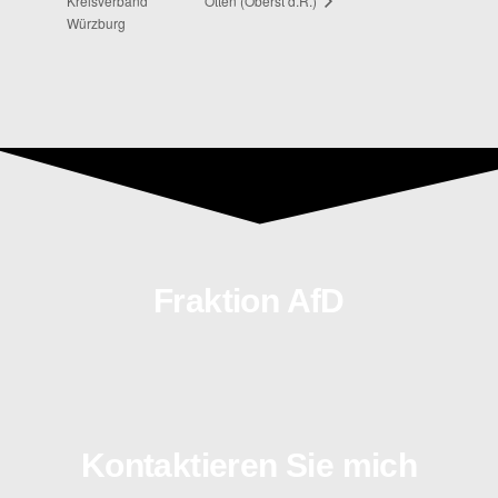
Otten (Oberst d.R.)
Kreisverband
Würzburg
Fraktion AfD
Kontaktieren Sie mich