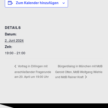
Zum Kalender hinzufügen
DETAILS
Datum:
2. Juni 2024
Zeit:
19:00 - 21:00
Bürgerdialog in München mit MdB
Vortrag in Dillingen mit
anschließender Fragerunde
Gerold Otten, MdB Wolfgang Wiehle
am 20. April um 19:00 Uhr
und MdB Rainer Kraft